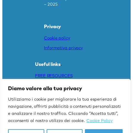
– 2025
Privacy
Cookie policy
Informativa privacy
Useful links
.
FREE RESOURCES
DO YOU NEED A
Diamo valore alla tua privacy
TRANSLATION?
Utilizziamo i cookie per migliorare la tua esperienza di
CAREERS
navigazione, offrirti pubblicità o contenuti personalizzati
e analizzare il nostro traffico. Cliccando “Accetta tutti”,
acconsenti al nostro utilizzo dei cookie.
Cookie Policy
@ 2025 | Creative Words. All rights reserved.