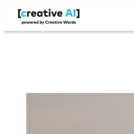
Vai
al
contenuto