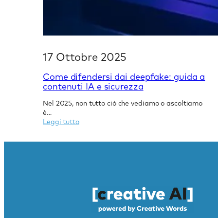
17 Ottobre 2025
Come difendersi dai deepfake: guida a
contenuti IA e sicurezza
Nel 2025, non tutto ciò che vediamo o ascoltiamo
è…
:
Leggi tutto
Come
difendersi
dai
deepfake:
guida
a
contenuti
IA
e
sicurezza