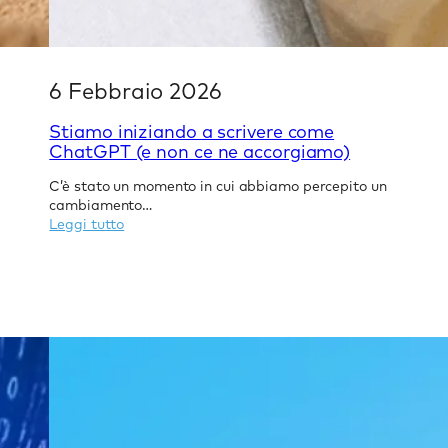
6 Febbraio 2026
Stiamo iniziando a scrivere come
ChatGPT (e non ce ne accorgiamo)
C’è stato un momento in cui abbiamo percepito un
cambiamento…
:
Leggi tutto
Stiamo
iniziando
a
scrivere
come
ChatGPT
(e
non
ce
ne
accorgiamo)