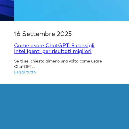
16 Settembre 2025
Come usare ChatGPT: 9 consigli
intelligenti per risultati migliori
Se ti sei chiesto almeno una volta come usare
ChatGPT…
:
Leggi tutto
Come
usare
ChatGPT:
9
consigli
intelligenti
per
risultati
migliori