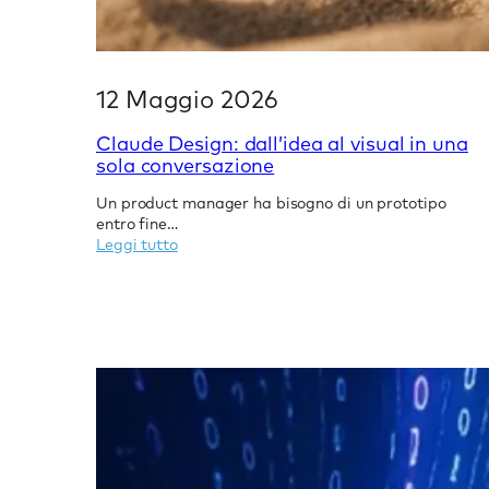
12 Maggio 2026
Claude Design: dall’idea al visual in una
sola conversazione
Un product manager ha bisogno di un prototipo
entro fine…
:
Leggi tutto
Claude
Design:
dall’idea
al
visual
in
una
sola
conversazione