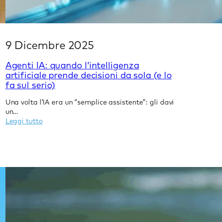
9 Dicembre 2025
Agenti IA: quando l’intelligenza
artificiale prende decisioni da sola (e lo
fa sul serio)
Una volta l’IA era un “semplice assistente”: gli davi
un…
:
Leggi tutto
Agenti
IA:
quando
l’intelligenza
artificiale
prende
decisioni
da
sola
(e