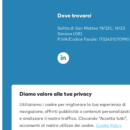
Dove trovarci
.
Salita di San Matteo 19/22C, 16123
Genova (GE)
P.IVA/Codice fiscale: IT02431070990
Diamo valore alla tua privacy
Utilizziamo i cookie per migliorare la tua esperienza di
navigazione, offrirti pubblicità o contenuti personalizzati
e analizzare il nostro traffico. Cliccando “Accetta tutti”,
acconsenti al nostro utilizzo dei cookie.
Cookie Policy