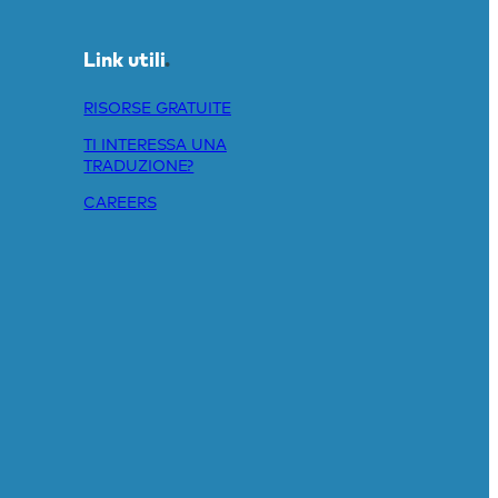
mai)
Link utili
.
RISORSE GRATUITE
TI INTERESSA UNA
TRADUZIONE?
CAREERS