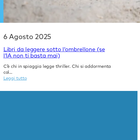
6 Agosto 2025
Libri da leggere sotto l’ombrellone (se
l’IA non ti basta mai)
C’è chi in spiaggia legge thriller. Chi si addormenta
col…
:
Leggi tutto
Libri
da
leggere
sotto
l’ombrellone
(se
l’IA
non
ti
basta