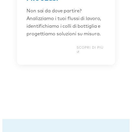
cliente per capire come funzionano
Non sai da dove partire?
davvero i suoi processi. Mappamo le
Analizziamo i tuoi flussi di lavoro,
attività, individuiamo le inefficienze e
identifichiamo i colli di bottiglia e
progettiamo insieme automazioni che
rispondono a bisogni reali. Il risultato è
progettiamo soluzioni su misura.
tipicamente uno strumento accessibile
e intuitivo, che il team può usare in
SCOPRI DI PIÙ
autonomia dal primo giorno.