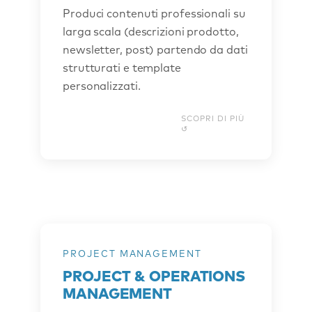
automaticamente testi pronti alla
Produci contenuti professionali su
pubblicazione o alla revisione finale. I
larga scala (descrizioni prodotto,
contenuti vengono prodotti a partire da
newsletter, post) partendo da dati
informazioni strutturate e possono
strutturati e template
essere esportati direttamente qualsiasi
formato. Dalla generazione di
personalizzati.
centinaia di descrizioni prodotto alla
creazione di newsletter periodiche, il
SCOPRI DI PIÙ
processo resta sempre in pieno
controllo dell’utente.
PROJECT MANAGEMENT
COSA FACCIAMO
PROJECT & OPERATIONS
Automatizziamo le operazioni
MANAGEMENT
quotidiane dei team di project