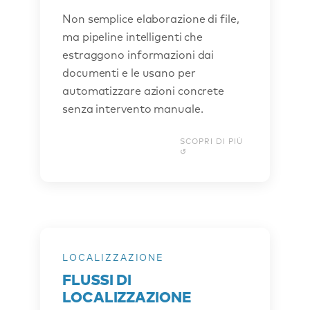
documenti: estraiamo dati da PDF,
Non semplice elaborazione di file,
Excel o immagini e li utilizziamo per
ma pipeline intelligenti che
innescare azioni successive, come l’invio
estraggono informazioni dai
automatico di solleciti di pagamento ai
documenti e le usano per
clienti o l’invio di documenti fiscali ai
fornitori. L’obiettivo è creare catene di
automatizzare azioni concrete
automazione su misura che eliminano
senza intervento manuale.
lunghi processi manuali.
SCOPRI DI PIÙ
LOCALIZZAZIONE
COSA FACCIAMO
FLUSSI DI
Supportiamo i team di localizzazione in
LOCALIZZAZIONE
ogni fase del flusso di lavoro: pre-