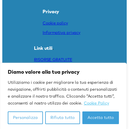
Privacy
Cookie policy
Informativa privacy
Link utili
.
RISORSE GRATUITE
TI INTERESSA UNA
Diamo valore alla tua privacy
TRADUZIONE?
Utilizziamo i cookie per migliorare la tua esperienza di
CAREERS
navigazione, offrirti pubblicità o contenuti personalizzati
e analizzare il nostro traffico. Cliccando “Accetta tutti”,
acconsenti al nostro utilizzo dei cookie.
Cookie Policy
@ 2025 | Creative Words. Tutti i diritti riservati.
Personalizza
Rifiuta tutto
Accetta tutto