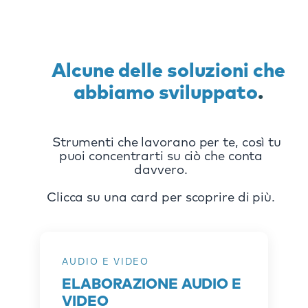
Alcune delle soluzioni che
abbiamo sviluppato
.
Strumenti che lavorano per te, così tu
puoi concentrarti su ciò che conta
davvero.
Clicca su una card per scoprire di più.
AUDIO E VIDEO
COSA FACCIAMO
ELABORAZIONE AUDIO E
Gestiamo molteplici aspetti della
VIDEO
lavorazione di contenuti audiovisivi: